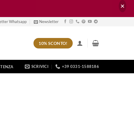
etter Whatsapp
Newsletter
10% SCONTO!
SCRIVICI
+39 0331-1588186
STENZA