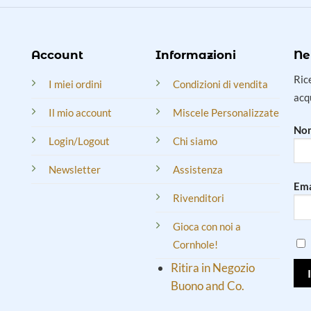
Account
Informazioni
Ne
Ric
I miei ordini
Condizioni di vendita
acq
Il mio account
Miscele Personalizzate
Nom
Login/Logout
Chi siamo
Newsletter
Assistenza
Ema
Rivenditori
Gioca con noi a
Cornhole!
Ritira in Negozio
Buono and Co.