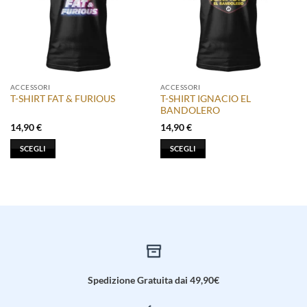
ACCESSORI
ACCESSORI
T-SHIRT IGNACIO EL
T-SHIRT FAT & FURIOUS
BANDOLERO
14,90
€
14,90
€
SCEGLI
SCEGLI
Questo
Questo
prodotto
prodotto
ha
ha
più
più
varianti.
varianti.
Le
Le
opzioni
opzioni
possono
possono
Spedizione Gratuita dai 49,90€
essere
essere
scelte
scelte