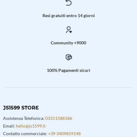
nella
nella
pagina
pagina
del
del
Resi gratuiti entro 14 giorni
prodotto
prodotto
Community +9000
100% Pagamenti sicuri
JS1599 STORE
Assistenza Telefonica:
03311588186
Email:
hello@js1599.it
Contatto commerciale:
+39 3409859148