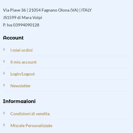
Via Piave 36 | 21054 Fagnano Olona (VA) | ITALY
JS1599 di Mara Volpi
P. Iva 03994090128
Account
I miei ordini
Il mio account
Login/Logout
Newsletter
Informazioni
Condizioni di vendita
Miscele Personalizzate