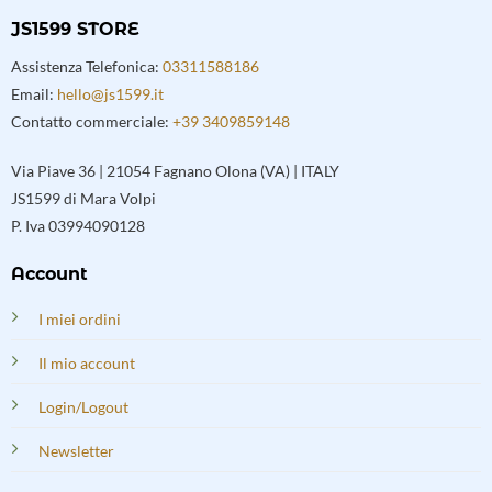
JS1599 STORE
Assistenza Telefonica:
03311588186
Email:
hello@js1599.it
Contatto commerciale:
+39 3409859148
Via Piave 36 | 21054 Fagnano Olona (VA) | ITALY
JS1599 di Mara Volpi
P. Iva 03994090128
Account
I miei ordini
Il mio account
Login/Logout
Newsletter