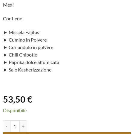
Mex!
Contiene
► Miscela Fajitas
► Cumino in Polvere
► Coriandolo in polvere
► Chili Chipotle
► Paprika dolce affumicata
► Sale Kasherizzazione
53,50
€
Disponibile
Box spezie TEX-MEX quantità