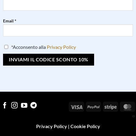
Email *
*Acconsento alla
Privacy Policy
Visa
PayPal
Stripe
M
Privacy Policy
|
Cookie Policy