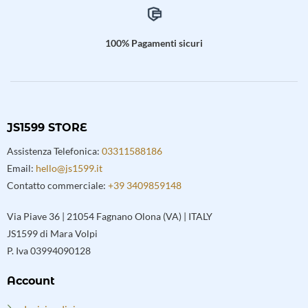
100% Pagamenti sicuri
JS1599 STORE
Assistenza Telefonica:
03311588186
Email:
hello@js1599.it
Contatto commerciale:
+39 3409859148
Via Piave 36 | 21054 Fagnano Olona (VA) | ITALY
JS1599 di Mara Volpi
P. Iva 03994090128
Account