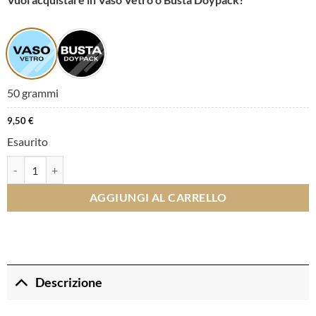
50 grammi
9,50
€
Esaurito
Miscela per Pesce quantità
AGGIUNGI AL CARRELLO
Descrizione