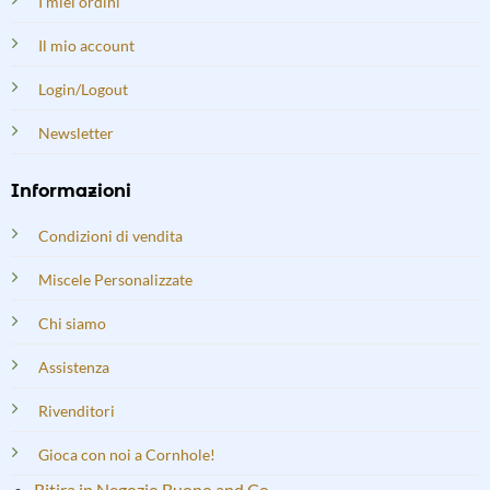
I miei ordini
Il mio account
Login/Logout
Newsletter
Informazioni
Condizioni di vendita
Miscele Personalizzate
Chi siamo
Assistenza
Rivenditori
Gioca con noi a Cornhole!
Ritira in Negozio Buono and Co.