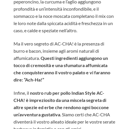
peperoncino, la curcuma e l’aglio aggiungono
profondità e un’intensità inconfondibile, e il
sommacco e la noce moscata completano il mix con
le loro note dalla spiccata acidità e freschezza in un
caso, e calde e speziate nell’altro.
Ma il vero segreto di AC-CHA! è la presenza di
burro e bacon, insieme agli aromi naturali di
affumicatura.
Questi ingredienti aggiungono un
tocco di cremosità e una sfumatura affumicata
che conquisteranno il vostro palato e vi faranno
dire: “Ach-Ha!”
Infine, il
nostro rub per pollo Indian Style AC-
CHA! è impreziosito da una miscela segreta di
altre spezie ed erbe che rendono ogni boccone
un’avventura gustativa
. Siamo certi che AC-CHA
diventerà il vostro alleato ideale per le vostre serate
barbecue in famiglia o con gli amici.