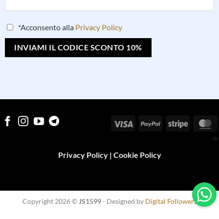
*Acconsento alla
Privacy Policy
Visa
PayPal
Stripe
M
Privacy Policy
|
Cookie Policy
Copyright 2026 ©
JS1599
- Designed by
Digital Followers