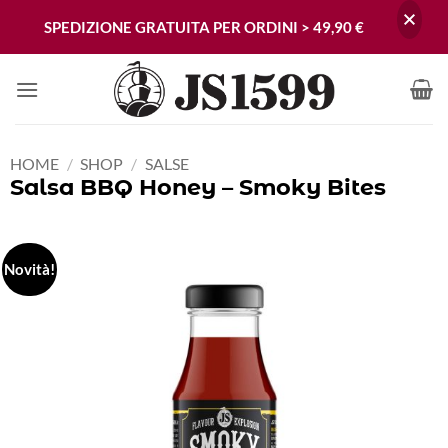
SPEDIZIONE GRATUITA PER ORDINI > 49,90 €
Skip
to
content
HOME
/
SHOP
/
SALSE
Salsa BBQ Honey – Smoky Bites
Novità!