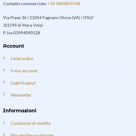
Contatto commerciale:
+39 3409859148
Via Piave 36 | 21054 Fagnano Olona (VA) | ITALY
JS1599 di Mara Volpi
P. Iva 03994090128
Account
I miei ordini
Il mio account
Login/Logout
Newsletter
Informazioni
Condizioni di vendita
Miscele Personalizzate