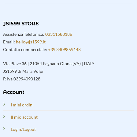
JS1599 STORE
Assistenza Telefonica:
03311588186
Email:
hello@js1599.it
Contatto commerciale:
+39 3409859148
Via Piave 36 | 21054 Fagnano Olona (VA) | ITALY
JS1599 di Mara Volpi
P. Iva 03994090128
Account
I miei ordini
Il mio account
Login/Logout