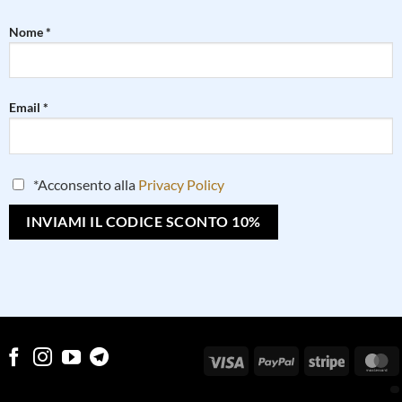
Nome *
Email *
*Acconsento alla
Privacy Policy
Visa
PayPal
Stripe
M