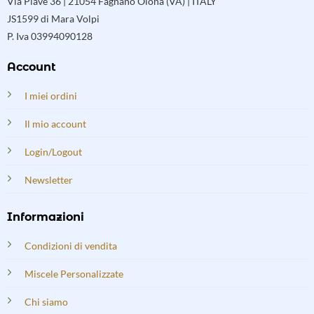
Via Piave 36 | 21054 Fagnano Olona (VA) | ITALY
JS1599 di Mara Volpi
P. Iva 03994090128
Account
I miei ordini
Il mio account
Login/Logout
Newsletter
Informazioni
Condizioni di vendita
Miscele Personalizzate
Chi siamo