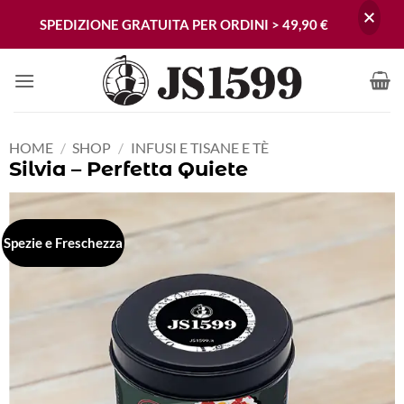
SPEDIZIONE GRATUITA PER ORDINI > 49,90 €
Skip
to
content
HOME
/
SHOP
/
INFUSI E TISANE E TÈ
Silvia – Perfetta Quiete
Spezie e Freschezza