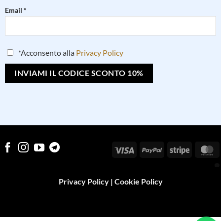
Email *
*Acconsento alla
Privacy Policy
Visa
PayPal
Stripe
M
Privacy Policy
|
Cookie Policy