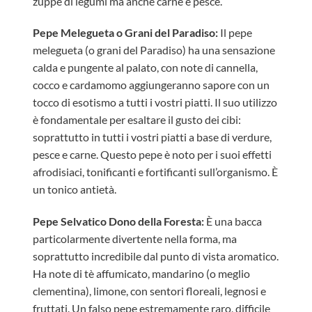
zuppe di legumi ma anche carne e pesce.
Pepe Melegueta o Grani del Paradiso:
Il pepe
melegueta (o grani del Paradiso) ha una sensazione
calda e pungente al palato, con note di cannella,
cocco e cardamomo aggiungeranno sapore con un
tocco di esotismo a tutti i vostri piatti. Il suo utilizzo
è fondamentale per esaltare il gusto dei cibi:
soprattutto in tutti i vostri piatti a base di verdure,
pesce e carne. Questo pepe è noto per i suoi effetti
afrodisiaci, tonificanti e fortificanti sull’organismo. È
un tonico antietà.
Pepe Selvatico Dono della Foresta:
È una bacca
particolarmente divertente nella forma, ma
soprattutto incredibile dal punto di vista aromatico.
Ha note di tè affumicato, mandarino (o meglio
clementina), limone, con sentori floreali, legnosi e
fruttati. Un falso pepe estremamente raro, difficile