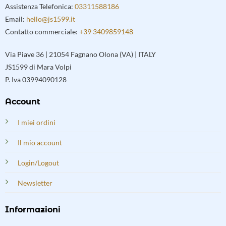
Assistenza Telefonica:
03311588186
Email:
hello@js1599.it
Contatto commerciale:
+39 3409859148
Via Piave 36 | 21054 Fagnano Olona (VA) | ITALY
JS1599 di Mara Volpi
P. Iva 03994090128
Account
I miei ordini
Il mio account
Login/Logout
Newsletter
Informazioni