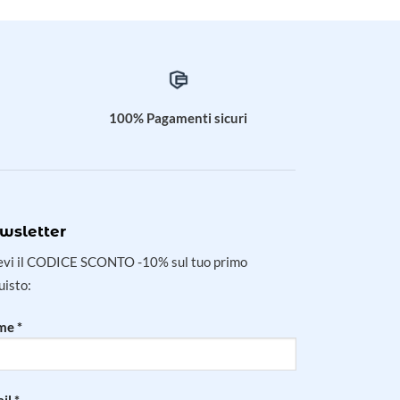
100% Pagamenti sicuri
wsletter
evi il CODICE SCONTO -10% sul tuo primo
uisto:
e *
il *