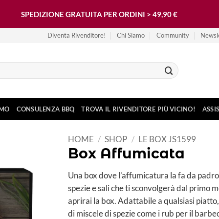
SPEDIZIONE GRATUITA PER ORDINI > 49,90 €
Diventa Rivenditore!
Chi Siamo
Community
Newsl
AMO
CONSULENZA BBQ
TROVA IL RIVENDITORE PIÙ VICINO!
ASSI
HOME
/
SHOP
/
LE BOX JS1599
Box Affumicata
Una box dove l’affumicatura la fa da padro
spezie e sali che ti sconvolgerà dal primo 
aprirai la box. Adattabile a qualsiasi piatt
di miscele di spezie come i rub per il barb