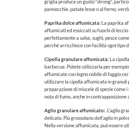
griglia produce un gusto “strong”, parti
pannocchie, patate lesse o al forno, verdu
Paprika dolce affumicata
: La paprika 
affumicati ed essiccati su fuochi di lecc
perfettamente a salse, sughi, pesce come
perché arricchisce con facilità ogni tipo di
Cipolla granulare affumicata:
La cipoll
barbecue. Potete utilizzarla per esempio
affumicate con legno nobile di faggio cer
utilizzare la cipolla affumicata in granu
preparazione di miscele di spezie come i 
nota di fumo, anche in contrapposizione a
Aglio granulare affumicato:
.L’aglio gr
delicato. Più grossolano dell’aglio in po
Nella versione affumicata, può essere uti