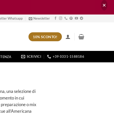
etter Whatsapp
Newsletter
10% SCONTO!
SCRIVICI
+39 0331-1588186
STENZA
na, una selezione di
momento in cui
o, preparazione o mix
ecue all’Americana