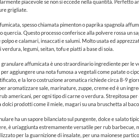
colarmente piacevole se non si eccede nella quantità. Perfetto
re grigliate.
affumicata, spesso chiamata pimenton o paprika spagnola affu
io o quercia. Questo processo conferisce alla polvere rossa un s
 polpo e calamari, insaccati e salumi. Molto usata ed apprezza
 verdura, legumi, seitan, tofu e piatti a base di soia.
a granulare affumicata è uno straordinario ingrediente per le vo
 per aggiungere una nota fumosa a vegetali come patate o cipo
tificato, e la loro costruzione aromatica richiede circa 8-9 gio
li per aromatizzare sale, marinature, zuppe, creme ed è un ing
rub americani, per ogni tipo di carne o verdura. Strepitosa pe
 dolci prodotti come il miele, magari su una bruschetta al baco
anulare ha un sapore bilanciato sul pungente, dolce e salato tipi
lvere, è un’aggiunta estremamente versatile per rub barbecue, m
lizzato per la guarnizione di insalate, per una maionese partic