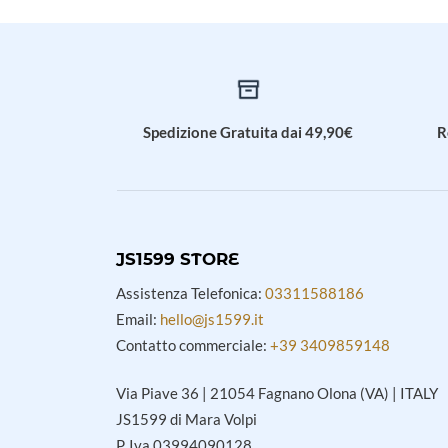
Spedizione Gratuita dai 49,90€
R
JS1599 STORE
Assistenza Telefonica:
03311588186
Email:
hello@js1599.it
Contatto commerciale:
+39 3409859148
Via Piave 36 | 21054 Fagnano Olona (VA) | ITALY
JS1599 di Mara Volpi
P. Iva 03994090128