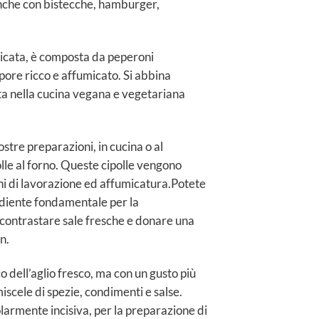
 anche con bistecche, hamburger,
micata, è composta da peperoni
apore ricco e affumicato. Si abbina
ta nella cucina vegana e vegetariana
stre preparazioni, in cucina o al
lle al forno. Queste cipolle vengono
rni di lavorazione ed affumicatura.Potete
rediente fondamentale per la
r contrastare sale fresche e donare una
n.
co dell’aglio fresco, ma con un gusto più
iscele di spezie, condimenti e salse.
olarmente incisiva, per la preparazione di