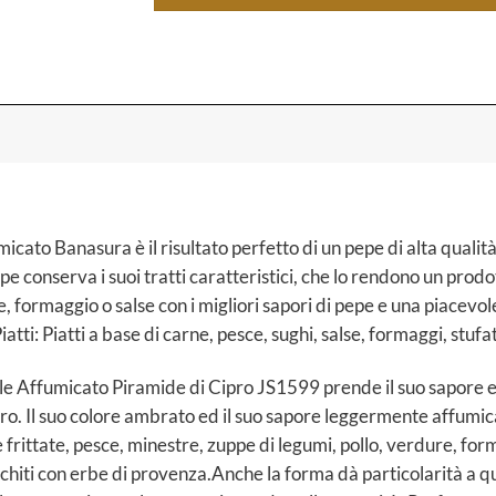
micato Banasura è il risultato perfetto di un pepe di alta qualit
epe conserva i suoi tratti caratteristici, che lo rendono un pro
e, formaggio o salse con i migliori sapori di pepe e una piacevo
ti: Piatti a base di carne, pesce, sughi, salse, formaggi, stufat
ale Affumicato Piramide di Cipro JS1599 prende il suo sapore e
ro. Il suo colore ambrato ed il suo sapore leggermente affumic
 frittate, pesce, minestre, zuppe di legumi, pollo, verdure, for
hiti con erbe di provenza.Anche la forma dà particolarità a ques