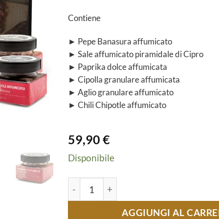
Contiene
► Pepe Banasura affumicato
► Sale affumicato piramidale di Cipro
► Paprika dolce affumicata
► Cipolla granulare affumicata
► Aglio granulare affumicato
► Chili Chipotle affumicato
59,90
€
Disponibile
Box Affumicata quantità
AGGIUNGI AL CARRE