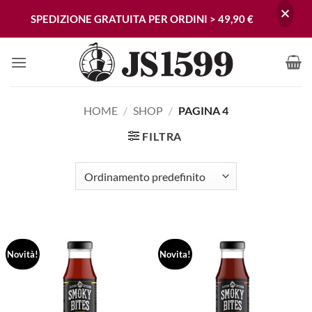
SPEDIZIONE GRATUITA PER ORDINI > 49,90 €
Skip
to
content
HOME
/
SHOP
/
PAGINA 4
FILTRA
Novità!
Novita!