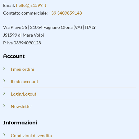
Email:
hello@js1599.it
Contatto commerciale:
+39 3409859148
Via Piave 36 | 21054 Fagnano Olona (VA) | ITALY
JS1599 di Mara Volpi
P. Iva 03994090128
Account
I miei ordini
Il mio account
Login/Logout
Newsletter
Informazioni
Condizioni di vendita