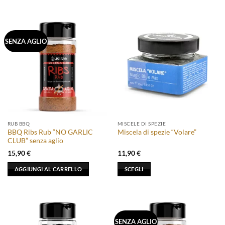
SENZA AGLIO
RUB BBQ
MISCELE DI SPEZIE
BBQ Ribs Rub “NO GARLIC
Miscela di spezie “Volare”
CLUB” senza aglio
15,90
€
11,90
€
AGGIUNGI AL CARRELLO
SCEGLI
Questo
prodotto
ha
più
SENZA AGLIO
varianti.