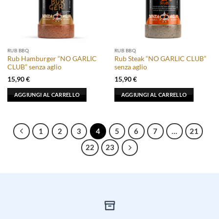
RUB BBQ
RUB BBQ
Rub Hamburger “NO GARLIC
Rub Steak “NO GARLIC CLUB”
CLUB” senza aglio
senza aglio
15,90
€
15,90
€
AGGIUNGI AL CARRELLO
AGGIUNGI AL CARRELLO
1
2
3
4
5
6
7
…
21
22
23