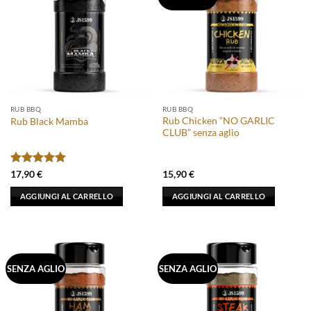
Le
opzioni
possono
essere
scelte
nella
pagina
RUB BBQ
RUB BBQ
del
Rub Chicken “NO GARLIC
Rub Black Mamba
prodotto
CLUB” senza aglio
Valutato
5
17,90
€
15,90
€
su 5
AGGIUNGI AL CARRELLO
AGGIUNGI AL CARRELLO
SENZA AGLIO
SENZA AGLIO