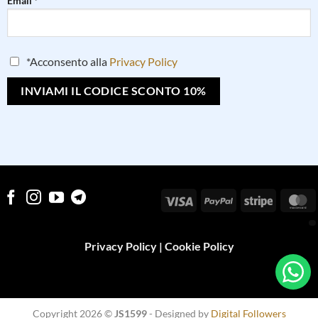
Email *
*Acconsento alla
Privacy Policy
Visa
PayPal
Stripe
M
Privacy Policy
|
Cookie Policy
Copyright 2026 ©
JS1599
- Designed by
Digital Followers