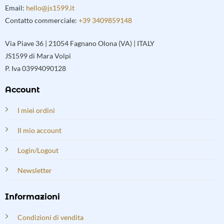
Email:
hello@js1599.it
Contatto commerciale:
+39 3409859148
Via Piave 36 | 21054 Fagnano Olona (VA) | ITALY
JS1599 di Mara Volpi
P. Iva 03994090128
Account
I miei ordini
Il mio account
Login/Logout
Newsletter
Informazioni
Condizioni di vendita