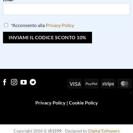
*Acconsento alla
Privacy Policy
Visa
PayPal
Stripe
M
Privacy Policy
|
Cookie Policy
Copyright 2026 ©
JS1599
- Designed by
Digital Followers