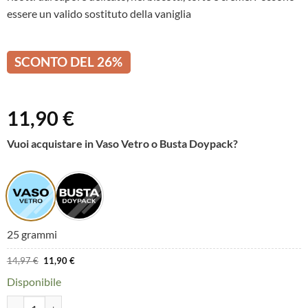
essere un valido sostituto della vaniglia
SCONTO DEL 26%
11,90
€
Vuoi acquistare in Vaso Vetro o Busta Doypack?
25 grammi
Il
Il
14,97
€
11,90
€
prezzo
prezzo
originale
attuale
Disponibile
era:
è:
14,97 €.
11,90 €.
Fava Tonka intera selezione Gourmet quantità