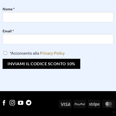
Nome *
Email *
*Acconsento alla
Privacy Policy
Visa
PayPal
Stripe
M